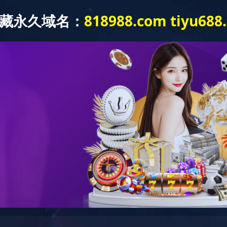
页
关于建支
产品中心
建支实力
质量保