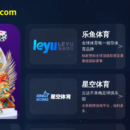
证
新闻中心
kaiyun.com