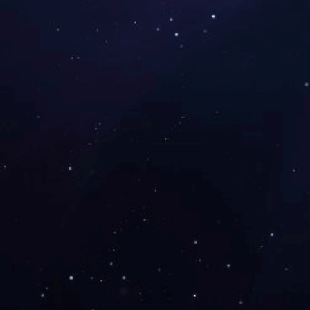
公
ma
关于建支
产品中心
建支实
公司简介
玛钢管件
资质荣
企业文化
沟槽管件
认证证
公司景观
衬塑管件
工程案
发展历程
kaiyun·开云（中国）
设备实
官方网站
其他