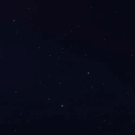
部电话：
 6500133/6509901
kaiyun.com
扫一扫，关注我们