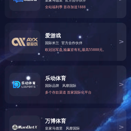
热销产品
沟槽管件A70Z0123
沟槽管件A70Z8136
沟槽管件A70Z8137
沟槽管件A70Z8138
沟槽管件A70Z8140
沟槽管件A70Z0099
沟槽管件AA70Z0066
沟槽衬塑-中大三通（蓝）