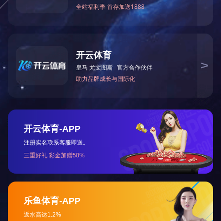
玛钢组合图
1
<
>
公司邮箱