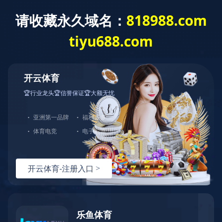
公司新闻
行业动态
招标信息
招贤纳士
19个品种，总价8300万元！kaiyun·开云（中
国）官方网站物资招标
发布时间:
2024-10-09