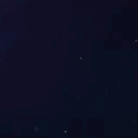
【新闻】建支集团申报的项目荣获“杭氧杯”第三届全国
机械工业产品质量创新大赛银奖！
中铸协在佛山组织召开新形势下铸造行业面临焦点问题
专题研讨会
切磋展技 匠心闪耀——第九届全国铸造行业职业技能竞
赛圆满闭幕
【新闻】祝贺建支集团参赛选手在2024年“圣泉杯”第九
届全国铸造行业职业技能竞赛中取得优异成绩！